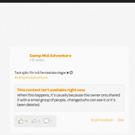
Camp Mid Adventure
2 år sedan
Tack själv för två fantastiska dagar☀️😊
#campmidadventure
This content isn't available right now
When this happens, it's usually because the owner only shared
it with a small group of people, changed who can see it or it's
been deleted.
Se på Facebook
·
Dela
15
0
1