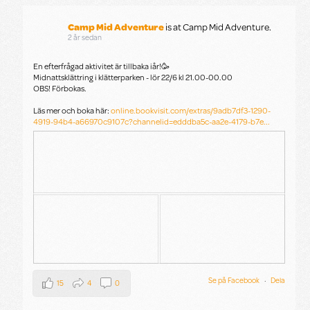
Camp Mid Adventure
is at Camp Mid Adventure.
2 år sedan
En efterfrågad aktivitet är tillbaka iår!🥳
Midnattsklättring i klätterparken - lör 22/6 kl 21.00-00.00
OBS! Förbokas.
Läs mer och boka här:
online.bookvisit.com/extras/9adb7df3-1290-
4919-94b4-a66970c9107c?channelid=edddba5c-aa2e-4179-b7e...
Se på Facebook
·
Dela
15
4
0