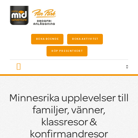
BOKA BOENDE
BOKA AKTIVITET
KÖP PRESENTKORT
Minnesrika upplevelser till
familjer, vänner,
klassresor &
konfirmandresor