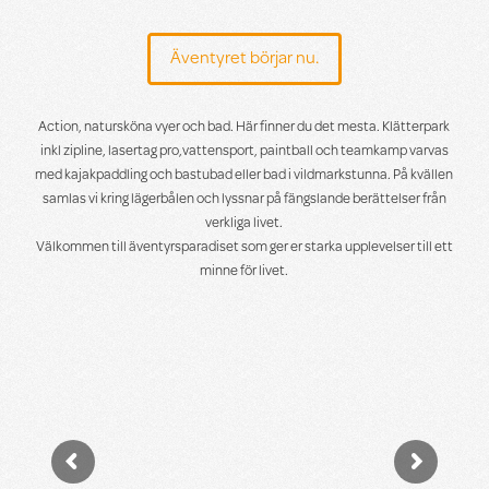
Äventyret börjar nu.
Action, natursköna vyer och bad. Här finner du det mesta. Klätterpark
inkl zipline, lasertag pro,vattensport, paintball och teamkamp varvas
med kajakpaddling och bastubad eller bad i vildmarkstunna. På kvällen
samlas vi kring lägerbålen och lyssnar på fängslande berättelser från
verkliga livet.
Välkommen till äventyrsparadiset som ger er starka upplevelser till ett
minne för livet.