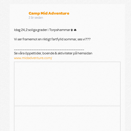
Camp Mid Adventure
2 år sedan
Idag 24,2 soliga grader i Torpshammar☀️🔥
Vi ser framemot en riktigt fartfylld sommar, ses vi???
________________________________________
Se våra öppettider, boende & aktiviteter på hemsidan
www.midadventure.com/