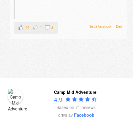
Se på Facebook
·
Dela
107
4
3
Camp Mid Adventure
4.9
Based on 71 reviews
Facebook
drivs av